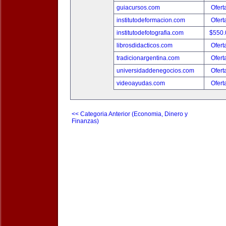
guiacursos.com
Ofert
institutodeformacion.com
Ofert
institutodefotografia.com
$550
librosdidacticos.com
Ofert
tradicionargentina.com
Ofert
universidaddenegocios.com
Ofert
videoayudas.com
Ofert
<< Categoria Anterior (Economia, Dinero y
Finanzas)