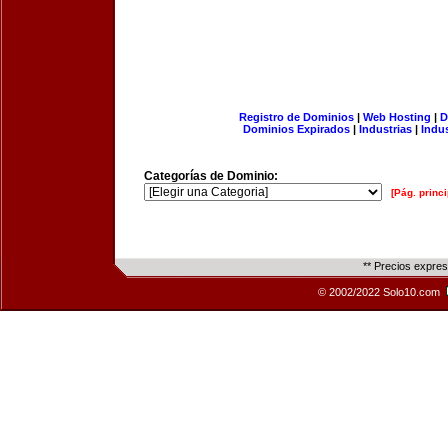
Registro de Dominios
|
Web Hosting
|
D
Dominios Expirados
|
Industrias
|
Indu
Categorías de Dominio:
[Pág. princi
** Precios expre
© 2002/2022 Solo10.com