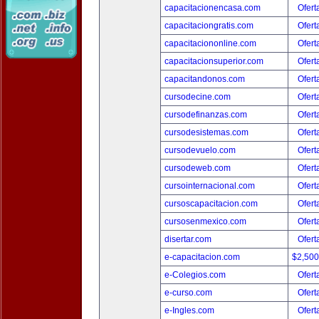
capacitacionencasa.com
Ofert
capacitaciongratis.com
Ofert
capacitaciononline.com
Ofert
capacitacionsuperior.com
Ofert
capacitandonos.com
Ofert
cursodecine.com
Ofert
cursodefinanzas.com
Ofert
cursodesistemas.com
Ofert
cursodevuelo.com
Ofert
cursodeweb.com
Ofert
cursointernacional.com
Ofert
cursoscapacitacion.com
Ofert
cursosenmexico.com
Ofert
disertar.com
Ofert
e-capacitacion.com
$2,50
e-Colegios.com
Ofert
e-curso.com
Ofert
e-Ingles.com
Ofert