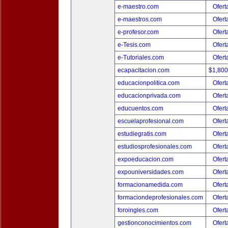
e-maestro.com
Ofert
e-maestros.com
Ofert
e-profesor.com
Ofert
e-Tesis.com
Ofert
e-Tutoriales.com
Ofert
ecapacitacion.com
$1,80
educacionpolitica.com
Ofert
educacionprivada.com
Ofert
educuentos.com
Ofert
escuelaprofesional.com
Ofert
estudiegratis.com
Ofert
estudiosprofesionales.com
Ofert
expoeducacion.com
Ofert
expouniversidades.com
Ofert
formacionamedida.com
Ofert
formaciondeprofesionales.com
Ofert
foroingles.com
Ofert
gestionconocimientos.com
Ofert