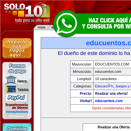
educuentos.
El dueño de este dominio lo ha
Mayusculas:
EDUCUENTOS.COM
Minusculas:
educuentos.com
Longitud:
10 caracteres
Categorias:
EducaciÃ³n
,
Juegos y 
Precio:
Realizar una oferta!
Visitar!
educuentos.com
Serán consideradas ofer
Realizar una Oferta