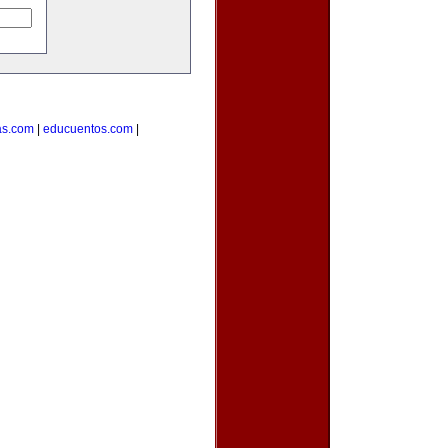
as.com
|
educuentos.com
|