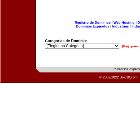
Registro de Dominios
|
Web Hosting
|
D
Dominios Expirados
|
Industrias
|
Indu
Categorías de Dominio:
[Pág. princi
** Precios expre
© 2002/2022 Solo10.com