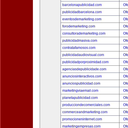
barcelonapublicidad.com
Ofe
publicidadbarcelona.com
Ofe
eventosdemarketing.com
Ofe
forodemarketing.com
Ofe
consultorademarketing.com
Ofe
publicidadmasiva.com
Ofe
contratafamosos.com
Ofe
publicidadaudiovisual.com
Ofe
publicidadporproximidad.com
Ofe
agenciasdepublicidade.com
Ofe
anunciosinteractivos.com
Ofe
anunciospublicidad.com
Ofe
marketingviaemail.com
Ofe
planetapublicidad.com
Ofe
producciondecomerciales.com
Ofe
commerceandmarketing.com
Ofe
promocioneninternet.com
Ofe
marketingempresas.com
Ofe