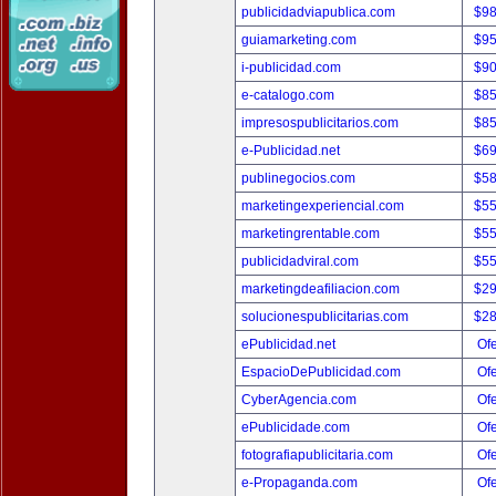
publicidadviapublica.com
$9
guiamarketing.com
$9
i-publicidad.com
$9
e-catalogo.com
$8
impresospublicitarios.com
$8
e-Publicidad.net
$6
publinegocios.com
$5
marketingexperiencial.com
$5
marketingrentable.com
$5
publicidadviral.com
$5
marketingdeafiliacion.com
$2
solucionespublicitarias.com
$2
ePublicidad.net
Ofe
EspacioDePublicidad.com
Ofe
CyberAgencia.com
Ofe
ePublicidade.com
Ofe
fotografiapublicitaria.com
Ofe
e-Propaganda.com
Ofe