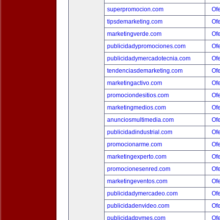
superpromocion.com
Ofe
tipsdemarketing.com
Ofe
marketingverde.com
Ofe
publicidadypromociones.com
Ofe
publicidadymercadotecnia.com
Ofe
tendenciasdemarketing.com
Ofe
marketingactivo.com
Ofe
promociondesitios.com
Ofe
marketingmedios.com
Ofe
anunciosmultimedia.com
Ofe
publicidadindustrial.com
Ofe
promocionarme.com
Ofe
marketingexperto.com
Ofe
promocionesenred.com
Ofe
marketingeventos.com
Ofe
publicidadymercadeo.com
Ofe
publicidadenvideo.com
Ofe
publicidadpymes.com
Ofe