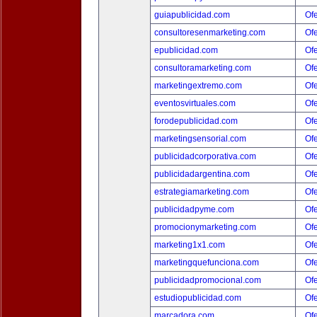
guiapublicidad.com
Ofe
consultoresenmarketing.com
Ofe
epublicidad.com
Ofe
consultoramarketing.com
Ofe
marketingextremo.com
Ofe
eventosvirtuales.com
Ofe
forodepublicidad.com
Ofe
marketingsensorial.com
Ofe
publicidadcorporativa.com
Ofe
publicidadargentina.com
Ofe
estrategiamarketing.com
Ofe
publicidadpyme.com
Ofe
promocionymarketing.com
Ofe
marketing1x1.com
Ofe
marketingquefunciona.com
Ofe
publicidadpromocional.com
Ofe
estudiopublicidad.com
Ofe
marcadora.com
Ofe