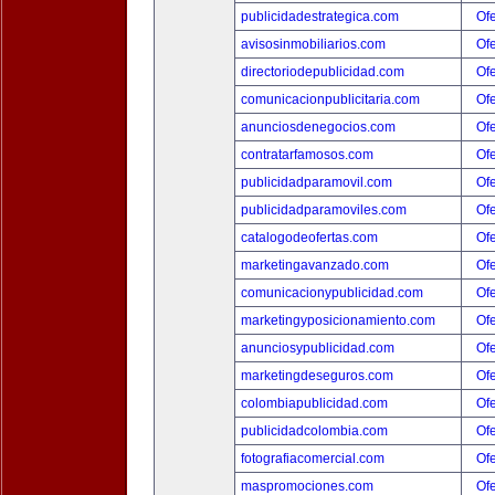
publicidadestrategica.com
Ofe
avisosinmobiliarios.com
Ofe
directoriodepublicidad.com
Ofe
comunicacionpublicitaria.com
Ofe
anunciosdenegocios.com
Ofe
contratarfamosos.com
Ofe
publicidadparamovil.com
Ofe
publicidadparamoviles.com
Ofe
catalogodeofertas.com
Ofe
marketingavanzado.com
Ofe
comunicacionypublicidad.com
Ofe
marketingyposicionamiento.com
Ofe
anunciosypublicidad.com
Ofe
marketingdeseguros.com
Ofe
colombiapublicidad.com
Ofe
publicidadcolombia.com
Ofe
fotografiacomercial.com
Ofe
maspromociones.com
Ofe