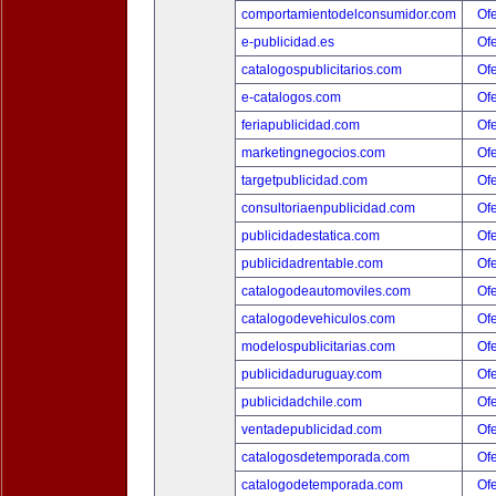
comportamientodelconsumidor.com
Ofe
e-publicidad.es
Ofe
catalogospublicitarios.com
Ofe
e-catalogos.com
Ofe
feriapublicidad.com
Ofe
marketingnegocios.com
Ofe
targetpublicidad.com
Ofe
consultoriaenpublicidad.com
Ofe
publicidadestatica.com
Ofe
publicidadrentable.com
Ofe
catalogodeautomoviles.com
Ofe
catalogodevehiculos.com
Ofe
modelospublicitarias.com
Ofe
publicidaduruguay.com
Ofe
publicidadchile.com
Ofe
ventadepublicidad.com
Ofe
catalogosdetemporada.com
Ofe
catalogodetemporada.com
Ofe