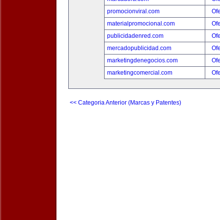
promocionviral.com
Ofe
materialpromocional.com
Ofe
publicidadenred.com
Ofe
mercadopublicidad.com
Ofe
marketingdenegocios.com
Ofe
marketingcomercial.com
Ofe
<< Categoria Anterior (Marcas y Patentes)